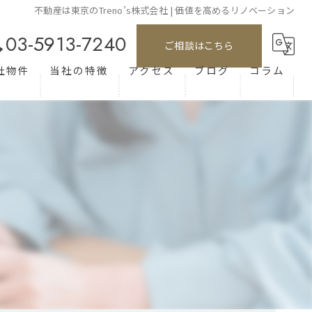
不動産は東京のTreno’s株式会社 | 価値を高めるリノベーション
03-5913-7240
ご相談はこちら
社物件
当社の特徴
アクセス
ブログ
コラム
仲介
手数料
売買
リノベーション
リフォーム